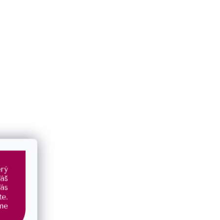
Doplňkové parametry
Kategorie
:
Náramky
EAN
:
8590962430684
Materiál
:
minerální kameny
Typ šperku
:
náramek
Barva
:
modrá
Délka cm
:
19
Druh