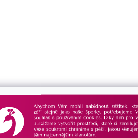
Popis
Podobné (11)
Hodnocení
Diskuze
amenů
Vám přinesou nejen krásný módní doplněk,
dý, ze tří náramků, je vyroben z kamenů, které
můžete přečíst níže. Tento elegantní náramek se
sně barevně i energicky doplňují. Náramky jsou
 velikosti zápěstí. Náramky jsou skvělým
dárkem
lternativní způsoby
péče o duševní a fyzickou
 jeho krásou!
ateriálu jako jsou náramky, na povalování si v ruce
u.