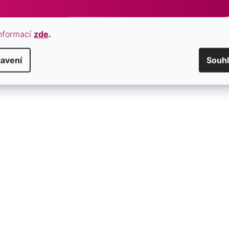
nformací
zde
.
avení
Souh
vit se předsudků a dogmat. Podporuje duševní
t.
krevního oběhu a prokrvení, pro obnovu
štítné žlázy, snižuje vysoký krevní tlak.
ruje duševní zdraví, sebehodnocení a rozkládá
 je kamenem klidného spánku, pomáhá nám uvolnit
 alergie. Zmírňuje chronické bolesti hlavy a
ladiny cholesterolu v krvi. Pomáhá při stresu a