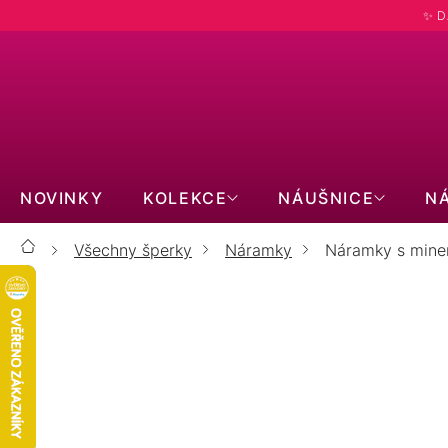
Přejít
✨ D
na
obsah
NOVINKY
KOLEKCE
NÁUŠNICE
N
Všechny šperky
Náramky
Náramky s miner
Domů
Náramky s minerálními kameny s