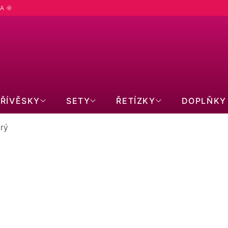
A 🌞
PŘÍVĚSKY
SETY
ŘETÍZKY
DOPLŇKY
drý
 43043.3 modrý
Ě NEDOSTUPNÉ
 doručení
 vyprodána…