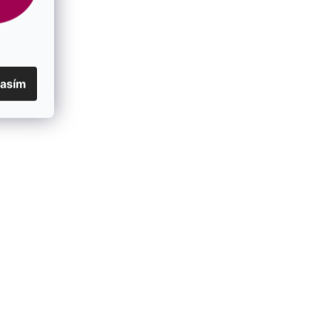
avanturín
,
lapis lazuli
,
sodalit
kamene
:
EAN
:
8590962430684
lasím
Býk (21. 4. až 21. 5.)
,
Kozoroh (22. 12. až 20.
Znamení
1.)
,
Panna (23. 8. - 22. 9.)
,
Rak (22. 6. až 22.
zvěrokruhu
:
7.)
,
Ryby (21. 2. až 20. 3.)
,
Střelec (23. 11. až
21. 12.)
,
Vodnář (21. 1. až 20. 2.)
Položka byla vyprodána…