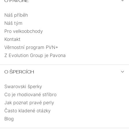
O PAVONĚ
55
0
Náš příběh
12,7
0
Náš tým
Pro velkoobchody
42
0
Kontakt
Věrnostní program PVN+
45
0
Z Evolution Group je Pavona
28
0
O ŠPERCÍCH
36
0
Swarovski šperky
Co je rhodiované stříbro
34
0
Jak poznat pravé perly
Často kladené otázky
Blog