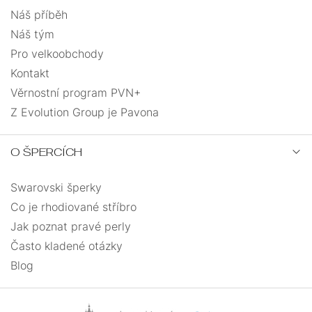
Náš příběh
12,7
2
Náš tým
Pro velkoobchody
42
1
Kontakt
Věrnostní program PVN+
45
1
Z Evolution Group je Pavona
28
2
O ŠPERCÍCH
36
2
Swarovski šperky
Co je rhodiované stříbro
34
2
Jak poznat pravé perly
Často kladené otázky
Blog