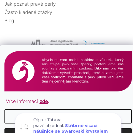
Jak poznat pravé perly
Často kladené otázky
Blog
Vytvořil Shoptet
Více informací
zde
.
Copyright 2026
PAVONA
. Všechna práva vyhrazena.
Nastavení
Olga z Tábora
právě objednal:
Stříbrné visací
náušnice se Swarovski krystalem