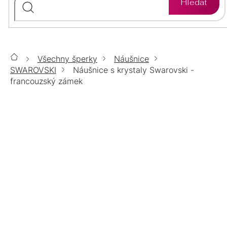
Hledat
ZLATO
STŘÍBRO
PŘÍVĚSKY
ÉTER
ZLATO
STŘÍBRO
SETY
Všechny šperky
Náušnice
Domů
CHIRURGICKÁ
ZLATO
STŘÍBRO
SWAROVSKI
Náušnice s krystaly Swarovski -
ŘETÍZKY
OCEL
francouzský zámek
CHIRURGICKÁ
LUMINA
ZLATO
STŘÍBRO
DOPLŇKY
OCEL
NÁUŠNICE S KRYSTALY
SWAROVSKI - FRANCOUZSKÝ
CHIRURGICKÁ
TOP
POZLACENÉ
POZLACENÉ
STŘÍBRNÉ
OCEL
ŠPERKY
ZÁMEK
ZLATÉ
MOISSANITE
POZLACENÉ
POZLACENÉ
PERLY
14KT
Zavřít filtr
VÝPRODEJ
BIŽUTERIE
POZLACENÉ
ZLATO
POZLACENÉ
CENA
%
CHIRURGICKÁ
DÁRKOVÉ
AURELIA
SWAROVSKI
SWAROVSKI
1398
Kč
1418
Kč
OCEL
BALÍČKY