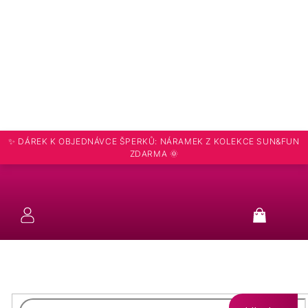
Přejít
na
obsah
NOVINKY
KOLEKCE
✨ DÁREK K OBJEDNÁVCE ŠPERKŮ: NÁRAMEK Z KOLEKCE SUN&FUN
ZDARMA 🌞
NÁUŠNICE
SUN
&
NÁHRDELNÍKY
Nákup
FUN
košík
STŘÍBRO
NÁRAMKY
PURE
STŘÍBRO
PRSTENY