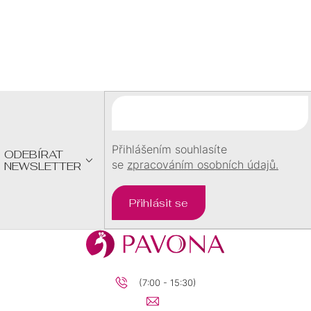
Z
Á
P
A
T
Í
Přihlášením souhlasíte
ODEBÍRAT
se
zpracováním osobních údajů.
NEWSLETTER
Přihlásit se
(7:00 - 15:30)