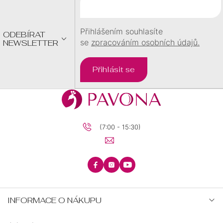
T
Í
Přihlášením souhlasíte
ODEBÍRAT
se
zpracováním osobních údajů.
NEWSLETTER
Přihlásit se
(7:00 - 15:30)
INFORMACE O NÁKUPU