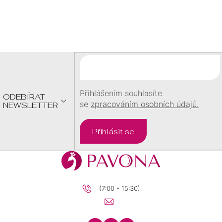
Z
Á
P
A
T
Í
Přihlášením souhlasíte
ODEBÍRAT
se
zpracováním osobních údajů.
NEWSLETTER
Přihlásit se
(7:00 - 15:30)