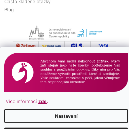
Často kladené otázky
Blog
Vytvořil Shoptet
Copyright 2026
PAVONA
. Všechna práva vyhrazena.
Více informací
zde
.
Nastavení