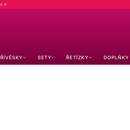
A 🌞
PŘÍVĚSKY
SETY
ŘETÍZKY
DOPLŇKY
do:
10.8.2026
učení