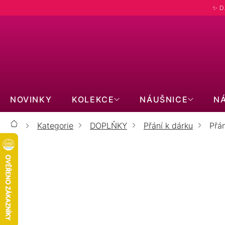
Přejít
✨ D
na
obsah
NOVINKY
KOLEKCE
NÁUŠNICE
N
Kategorie
DOPLŇKY
Přání k dárku
Přán
Domů
Přání k narození miminka