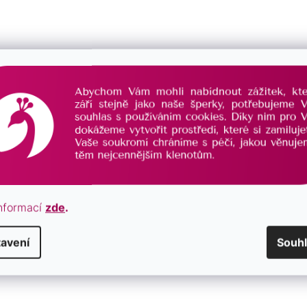
m:
„Budeš ta nejlepší máma na světě! Gratuluji k
podpořit ji v této výjimečné životní chvíli.
y přání jsou 7,5 x 10,5 cm.
nformací
zde
.
avení
Souh