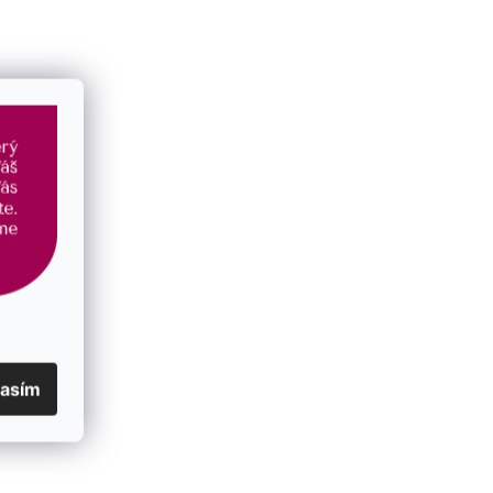
Kategorie
:
Přání k dárku
EAN
:
8590962711370
EAN
:
8590962711370
lasím