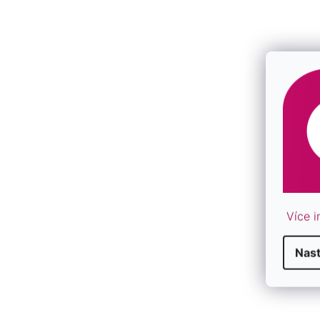
Něžná kartička s květinovým designem a krásným texte
narození miminka.“
Perfektní způsob, jak pogratulovat novopečené mamince a 
Přáníčko je vytištěno na tvrdém kvalitním papíru. Rozměr
High-contrast mode
Více i
DALŠÍ PODOBNÉ ŠPERKY
Nast