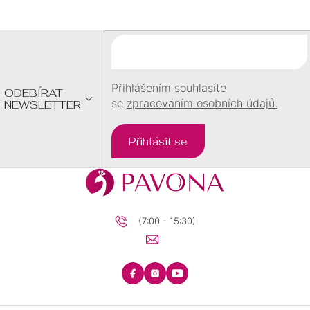
P
A
T
Í
Přihlášením souhlasíte
ODEBÍRAT
se
zpracováním osobních údajů.
NEWSLETTER
Přihlásit se
(7:00 - 15:30)