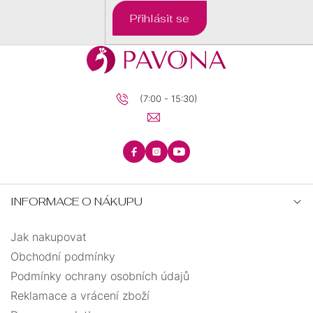
BRILIANTY
BRILIANTY
SRDCE
Přihlásit se
S
PRECIOSA
PŘÍVĚSKEM
KRUHY
PRECIOSA
ANDĚLSKÉ
(7:00 - 15:30)
ŘETÍZKY
ZÁSNUBNÍ
PECKY
TEXTILNÍ
KŘÍŽEK
INFORMACE O NÁKUPU
UZLOVANÉ
MINIMALISTICKÉ
Jak nakupovat
STROM
VISACÍ
ELASTICKÉ
ŽIVOTA
Obchodní podmínky
Podmínky ochrany osobních údajů
BIŽUTERIE
OTEVŘENÉ
Reklamace a vrácení zboží