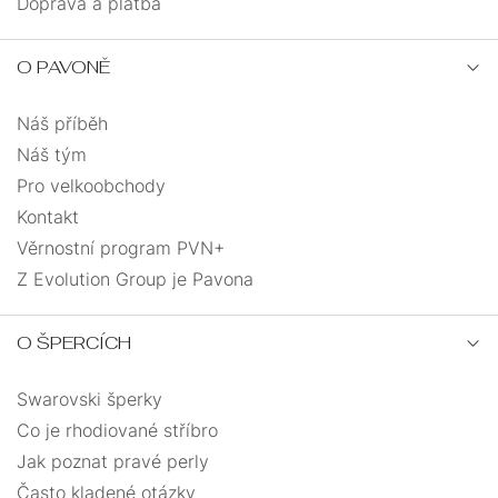
NA
Doprava a platba
JEDNOKUSOVÉ
ŘETÍZKY
NOHU
PEVNÁ
O PAVONĚ
ANDĚLÉ
VELIKOST
Náš příběh
PRO
SRDCE
UZLOVANÉ
DĚTI
Náš tým
Pro velkoobchody
SRDCE
MASIVNÍ
Kontakt
Věrnostní program PVN+
S
PRO
ANDĚLSKÉ
ŘETÍZKEM
MUŽE
Z Evolution Group je Pavona
KŘÍŽEK
MUŽI
O ŠPERCÍCH
DÁRKOVÉ
MINIMALISMUS
KABBALAH
BALÍČKY
Swarovski šperky
Co je rhodiované stříbro
VÍCEVRSTVÉ
Jak poznat pravé perly
Často kladené otázky
PRO