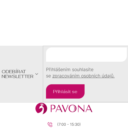
Z
Á
P
A
T
Í
Přihlášením souhlasíte
ODEBÍRAT
se
zpracováním osobních údajů.
NEWSLETTER
Přihlásit se
(7:00 - 15:30)