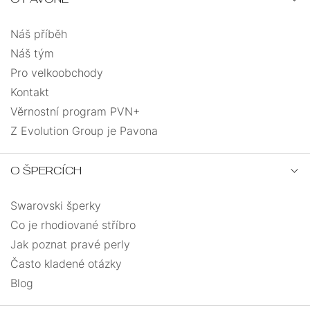
tuba
1
Náš příběh
Náš tým
vážka
2
Pro velkoobchody
Kontakt
vlnka
1
Věrnostní program PVN+
Z Evolution Group je Pavona
vločka
2
O ŠPERCÍCH
vrtačka
1
Swarovski šperky
zeměkoule
1
Co je rhodiované stříbro
Jak poznat pravé perly
Často kladené otázky
Blog