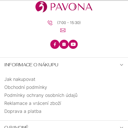
snowboardista
1
sova
1
(7:00 - 15:30)
srdce
35
strom života
19
tenisová raketa
3
INFORMACE O NÁKUPU
tesařské kladivo
1
Jak nakupovat
Obchodní podmínky
tlapka
2
Podmínky ochrany osobních údajů
Reklamace a vrácení zboží
trojúhelník
1
Doprava a platba
trubka
1
O PAVONĚ