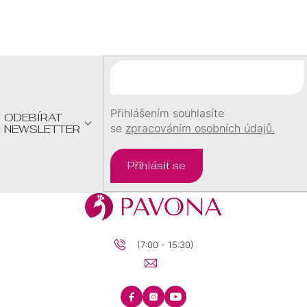
Z
Á
P
A
T
Í
Přihlášením souhlasíte
ODEBÍRAT
se
zpracováním osobních údajů.
NEWSLETTER
Přihlásit se
(7:00 - 15:30)