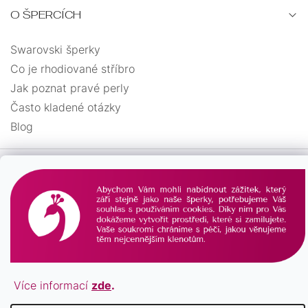
O ŠPERCÍCH
Swarovski šperky
Co je rhodiované stříbro
Jak poznat pravé perly
Často kladené otázky
Blog
Více informací
zde
.
Vytvořil Shoptet