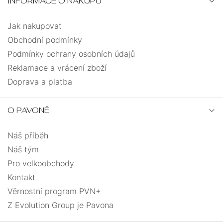
INFORMACE O NÁKUPU
MUŽE
PRO
Jak nakupovat
MUŽE
Obchodní podmínky
PRO
Podmínky ochrany osobních údajů
DĚTI
Reklamace a vrácení zboží
DÁRKOVÉ
Doprava a platba
BALÍČKY
O PAVONĚ
PÁROVÉ
Náš příběh
Náš tým
DÁRKOVÉ
Pro velkoobchody
BALÍČKY
Kontakt
Věrnostní program PVN+
Z Evolution Group je Pavona