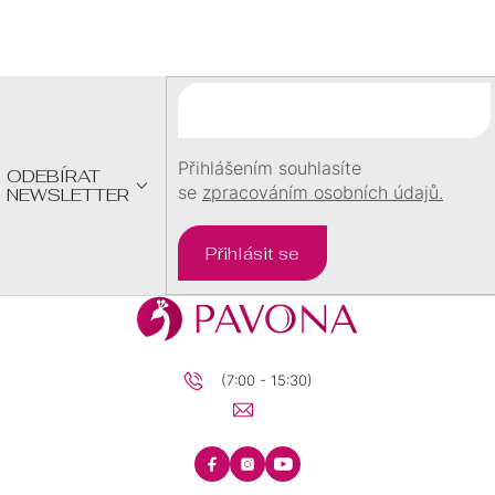
Á
P
A
T
Í
Přihlášením souhlasíte
ODEBÍRAT
se
zpracováním osobních údajů.
NEWSLETTER
Přihlásit se
(7:00 - 15:30)