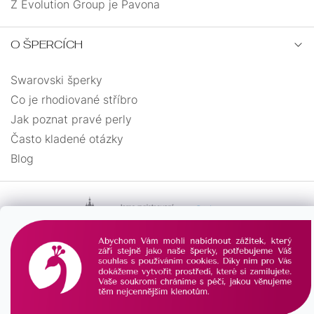
Z Evolution Group je Pavona
O ŠPERCÍCH
Swarovski šperky
Co je rhodiované stříbro
Jak poznat pravé perly
Často kladené otázky
Blog