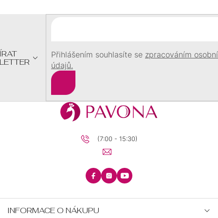
P
A
T
Í
ÍRAT
Přihlášením souhlasíte se
zpracováním osobn
LETTER
údajů.
Přihlásit
se
(7:00 - 15:30)
INFORMACE O NÁKUPU