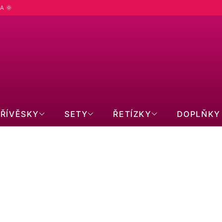
A 🌞
PŘÍVĚSKY
SETY
ŘETÍZKY
DOPLŇKY
 ZLATÁ
Ř
m
Doporučujeme
Nejlevnější
Nejdražší
Nejprodávanější
Abecedně
A
Z