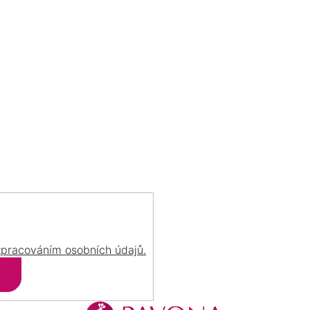
L
Á
D
DOŽIVOTNÍ PÉČE
PORADÍME VÁM
A
o Váš šperk se postaráme
vždy Vám rádi poradí
C
už navždy
s výběrem šperku
Í
P
R
V
K
Y
V
Ý
P
I
S
U
zpracováním osobních údajů.
Přihlásit
se