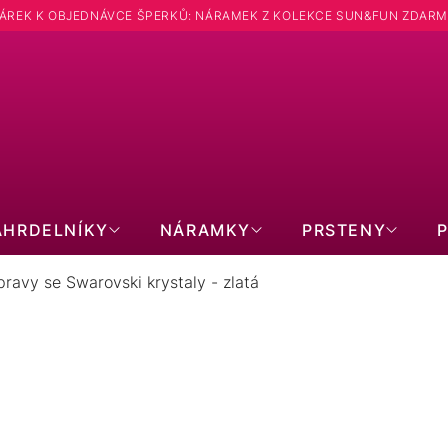
ÁREK K OBJEDNÁVCE ŠPERKŮ: NÁRAMEK Z KOLEKCE SUN&FUN ZDARM
ÁHRDELNÍKY
NÁRAMKY
PRSTENY
ravy se Swarovski krystaly - zlatá
AVY SE SWAROVSKI KRYSTALY -
1
položek celke