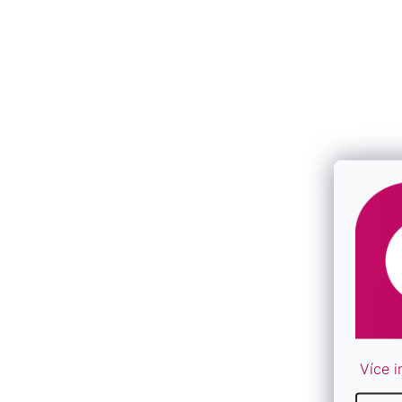
B
Více i