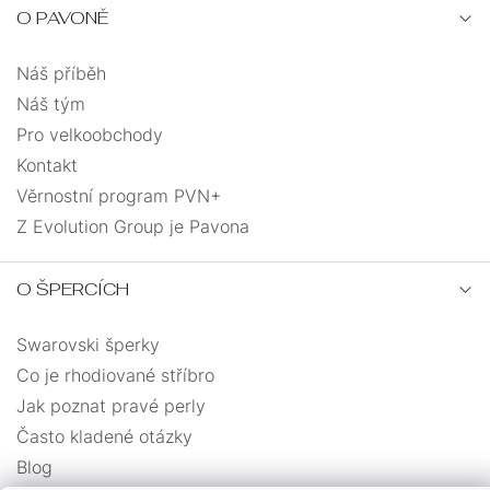
NA
JEDNOKUSOVÉ
ŘETÍZKY
NOHU
O PAVONĚ
PEVNÁ
ANDĚLÉ
Náš příběh
VELIKOST
Náš tým
PRO
SRDCE
UZLOVANÉ
Pro velkoobchody
DĚTI
Kontakt
SRDCE
MASIVNÍ
Věrnostní program PVN+
Z Evolution Group je Pavona
S
PRO
ANDĚLSKÉ
ŘETÍZKEM
MUŽE
O ŠPERCÍCH
KŘÍŽEK
MUŽI
Swarovski šperky
DÁRKOVÉ
MINIMALISMUS
KABBALAH
Co je rhodiované stříbro
BALÍČKY
Jak poznat pravé perly
VÍCEVRSTVÉ
Často kladené otázky
Blog
PRO