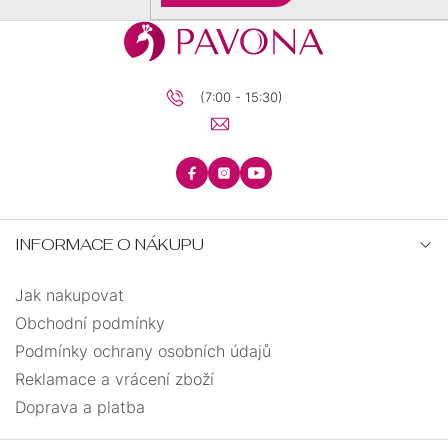
BRILIANTY
BRILIANTY
SRDCE
S
PRECIOSA
PŘÍVĚSKEM
(7:00 - 15:30)
KRUHY
PRECIOSA
ANDĚLSKÉ
ŘETÍZKY
ZÁSNUBNÍ
PECKY
TEXTILNÍ
KŘÍŽEK
INFORMACE O NÁKUPU
UZLOVANÉ
MINIMALISTICKÉ
Jak nakupovat
Obchodní podmínky
STROM
VISACÍ
ELASTICKÉ
Podmínky ochrany osobních údajů
ŽIVOTA
Reklamace a vrácení zboží
BIŽUTERIE
OTEVŘENÉ
Doprava a platba