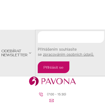
Z
Á
P
A
T
Í
Přihlášením souhlasíte
ODEBÍRAT
se
zpracováním osobních údajů.
NEWSLETTER
Přihlásit se
(7:00 - 15:30)