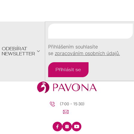
Á
P
A
T
Í
Přihlášením souhlasíte
ODEBÍRAT
se
zpracováním osobních údajů.
NEWSLETTER
Přihlásit se
(7:00 - 15:30)