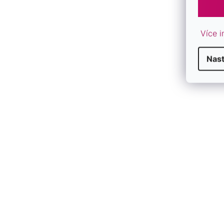
Více i
Nast
D