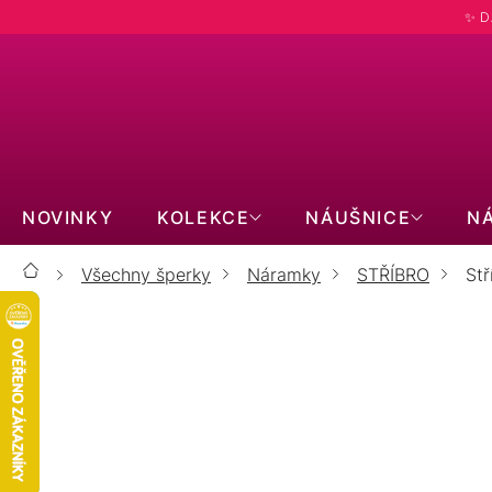
Přejít
✨ D
na
obsah
NOVINKY
KOLEKCE
NÁUŠNICE
N
Všechny šperky
Náramky
STŘÍBRO
Stř
Domů