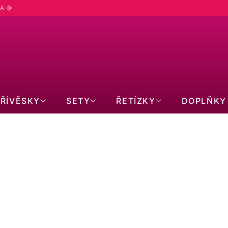
A 🌞
PŘÍVĚSKY
SETY
ŘETÍZKY
DOPLŇKY
Ř
m
Doporučujeme
Nejlevnější
Nejdražší
Nejprodávanější
Abecedně
A
Z
E