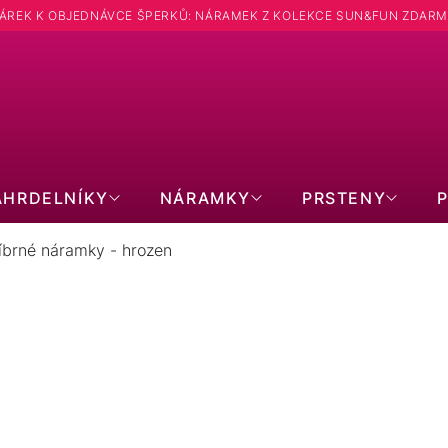
ÁREK K OBJEDNÁVCE ŠPERKŮ: NÁRAMEK Z KOLEKCE SUN&FUN ZDARM
Hledat
ÁHRDELNÍKY
NÁRAMKY
PRSTENY
íbrné náramky - hrozen
STŘÍBRNÉ NÁRAMKY - HROZEN
1
položek celke
Zavřít filtr