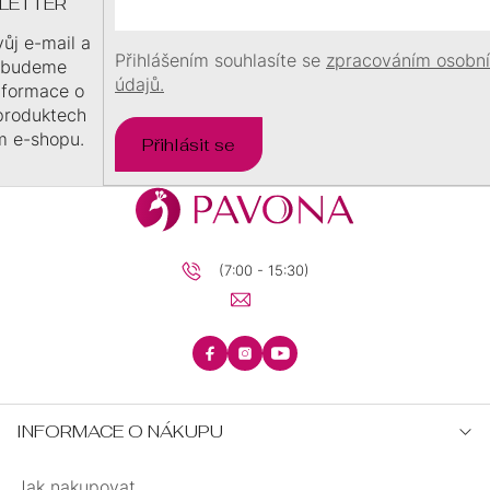
Í
LETTER
vůj e-mail a
Přihlášením souhlasíte se
zpracováním osobn
 budeme
údajů.
informace o
produktech
m e-shopu.
Přihlásit se
(7:00 - 15:30)
INFORMACE O NÁKUPU
Jak nakupovat