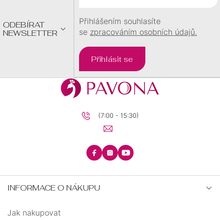
Í
Přihlášením souhlasíte
ODEBÍRAT
se
zpracováním osobních údajů.
NEWSLETTER
Přihlásit se
(7:00 - 15:30)
INFORMACE O NÁKUPU
Jak nakupovat