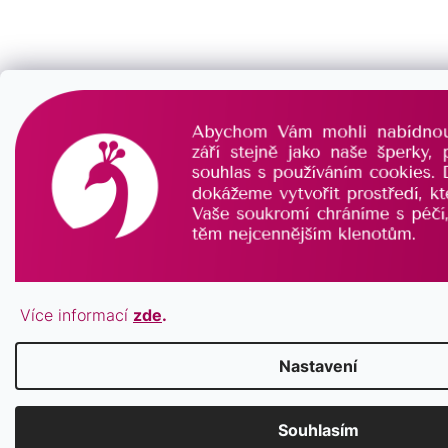
Více informací
zde
.
Nastavení
Souhlasím