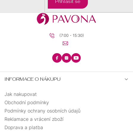
Přihlásit se
BRILIANTY
BRILIANTY
SRDCE
S
PRECIOSA
PŘÍVĚSKEM
(7:00 - 15:30)
KRUHY
PRECIOSA
ANDĚLSKÉ
ŘETÍZKY
ZÁSNUBNÍ
PECKY
TEXTILNÍ
KŘÍŽEK
INFORMACE O NÁKUPU
UZLOVANÉ
MINIMALISTICKÉ
Jak nakupovat
STROM
VISACÍ
Obchodní podmínky
ELASTICKÉ
ŽIVOTA
Podmínky ochrany osobních údajů
BIŽUTERIE
Reklamace a vrácení zboží
OTEVŘENÉ
Doprava a platba