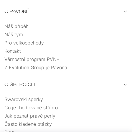
NA
JEDNOKUSOVÉ
ŘETÍZKY
NOHU
O PAVONĚ
PEVNÁ
ANDĚLÉ
VELIKOST
Náš příběh
PRO
Náš tým
SRDCE
UZLOVANÉ
DĚTI
Pro velkoobchody
Kontakt
SRDCE
MASIVNÍ
Věrnostní program PVN+
S
PRO
Z Evolution Group je Pavona
ANDĚLSKÉ
ŘETÍZKEM
MUŽE
KŘÍŽEK
O ŠPERCÍCH
MUŽI
DÁRKOVÉ
Swarovski šperky
MINIMALISMUS
KABBALAH
BALÍČKY
Co je rhodiované stříbro
Jak poznat pravé perly
VÍCEVRSTVÉ
Často kladené otázky
PRO