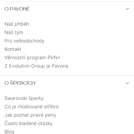
O PAVONĚ
trubka
0
Náš příběh
tuba
0
Náš tým
Pro velkoobchody
vážka
1
Kontakt
Věrnostní program PVN+
vlnka
0
Z Evolution Group je Pavona
vločka
0
O ŠPERCÍCH
vrtačka
0
Swarovski šperky
Co je rhodiované stříbro
zeměkoule
0
Jak poznat pravé perly
Často kladené otázky
Blog