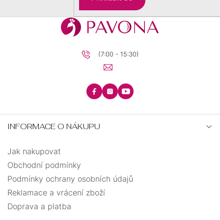
slza
0
snowboardista
0
(7:00 - 15:30)
sova
0
srdce
0
strom života
0
INFORMACE O NÁKUPU
tenisová raketa
0
Jak nakupovat
tesařské kladivo
0
Obchodní podmínky
Podmínky ochrany osobních údajů
tlapka
0
Reklamace a vrácení zboží
Doprava a platba
trojúhelník
0