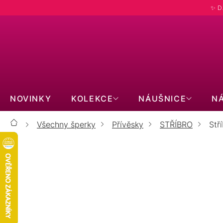
Přejít
✨ D
na
obsah
NOVINKY
KOLEKCE
NÁUŠNICE
N
Všechny šperky
Přívěsky
STŘÍBRO
Stř
Domů