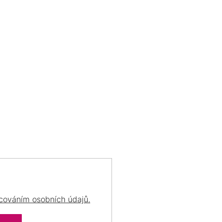
motýl
3
O
V
L
myš
1
Á
D
DOŽIVOTNÍ PÉČE
PORADÍME VÁM
nota
3
A
o Váš šperk se postaráme
vždy Vám rádi poradí
C
už navždy
s výběrem šperku
Í
nožička
1
P
R
nůž
1
V
K
Y
obdélník
5
V
Ý
opice
1
P
I
S
ostatní
20
U
cováním osobních údajů.
ovál
2