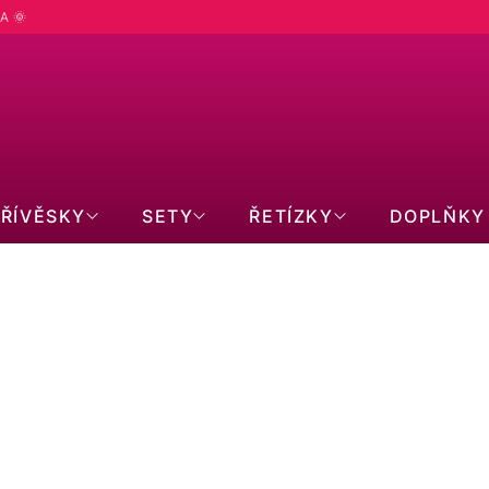
A 🌞
PŘÍVĚSKY
SETY
ŘETÍZKY
DOPLŇKY
Ř
m
Doporučujeme
Nejlevnější
Nejdražší
Nejprodávanější
Abecedně
A
Z
E