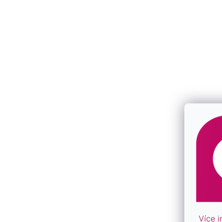
P
D
Více i