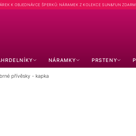
ÁREK K OBJEDNÁVCE ŠPERKŮ: NÁRAMEK Z KOLEKCE SUN&FUN ZDARM
Hledat
ÁHRDELNÍKY
NÁRAMKY
PRSTENY
íbrné přívěsky - kapka
STŘÍBRNÉ PŘÍVĚSKY - KAPKA
1
položek celke
Zavřít filtr