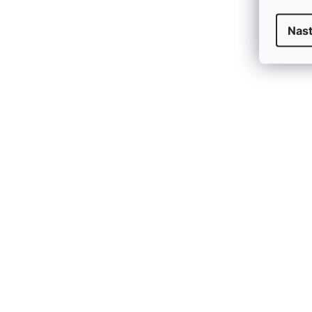
Nast
Z
V