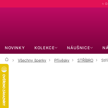
Přejít
✨ D
na
obsah
NOVINKY
KOLEKCE
NÁUŠNICE
N
Všechny šperky
Přívěsky
STŘÍBRO
Stř
Domů