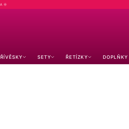
A 🌞
PŘÍVĚSKY
SETY
ŘETÍZKY
DOPLŇKY
Ř
m
Doporučujeme
Nejlevnější
Nejdražší
Nejprodávanější
Abecedně
A
Z
E