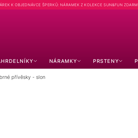
ÁREK K OBJEDNÁVCE ŠPERKŮ: NÁRAMEK Z KOLEKCE SUN&FUN ZDARM
Hledat
ÁHRDELNÍKY
NÁRAMKY
PRSTENY
íbrné přívěsky - slon
STŘÍBRNÉ PŘÍVĚSKY - SLON
4
položek celke
Zavřít filtr