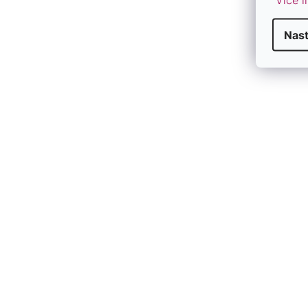
Nast
Z
V