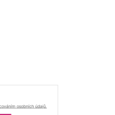
motýl
3
O
V
myš
1
L
Á
D
nota
3
DOŽIVOTNÍ PÉČE
PORADÍME VÁM
A
o Váš šperk se postaráme
vždy Vám rádi poradí
C
už navždy
s výběrem šperku
nožička
1
Í
P
R
nůž
1
V
K
obdélník
5
Y
V
Ý
opice
1
P
I
ostatní
20
S
U
cováním osobních údajů.
ovál
2