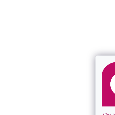
P
D
Více i