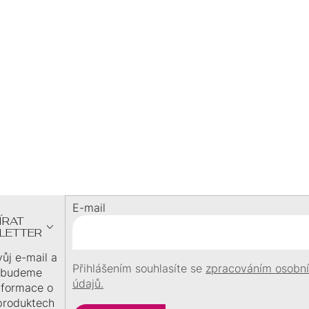
P
BLESKOVÁ DOPRAVA
I
expedujeme ihned
doprava zdarma nad 1400
S
Kč
DÁREK
U
při objednávce
nad 1500
Kč
Z
Á
P
A
E-mail
T
ÍRAT
Í
LETTER
vůj e-mail a
Přihlášením souhlasíte se
zpracováním osobn
 budeme
údajů.
informace o
produktech