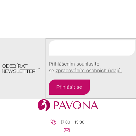
Z
Á
P
A
T
Í
Přihlášením souhlasíte
ODEBÍRAT
se
zpracováním osobních údajů.
NEWSLETTER
Přihlásit se
(7:00 - 15:30)