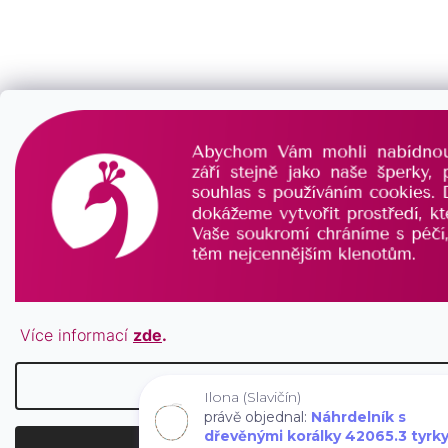
Více informací
zde
.
Nastavení
Ilona (Slavičín)
právě objednal:
Náhrdelník s
dřevěnými korálky 42065.3 tyrk