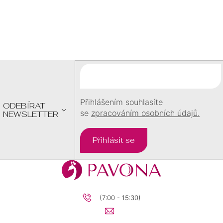
Z
Á
P
A
T
Í
Přihlášením souhlasíte
ODEBÍRAT
se
zpracováním osobních údajů.
NEWSLETTER
Přihlásit se
(7:00 - 15:30)