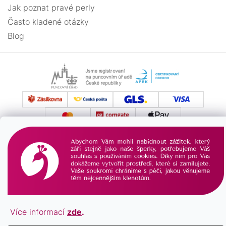
Jak poznat pravé perly
Často kladené otázky
Blog
Vytvořil Shoptet
Copyright 2026
PAVONA
. Všechna práva vyhrazena.
Více informací
zde
.