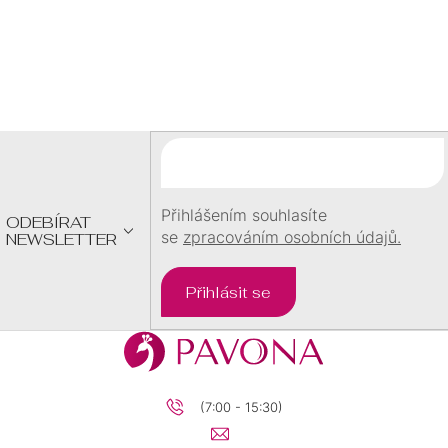
Z
Á
P
A
T
Í
Přihlášením souhlasíte
ODEBÍRAT
se
zpracováním osobních údajů.
NEWSLETTER
Přihlásit se
(7:00 - 15:30)