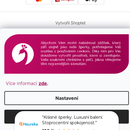
Vytvořil Shoptet
Copyright 2026
PAVONA
. Všechna práva vyhrazena.
Více informací
zde
.
Nastavení
“Krásné šperky. Luxusní balení.
Stoprocentní spokojenost.”
100 %
doporučuje
Souhlasím
pavona.cz