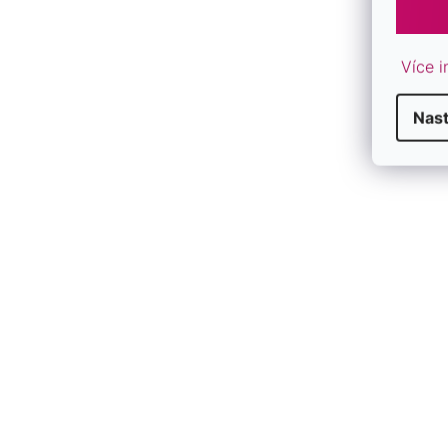
Více i
Nast
B