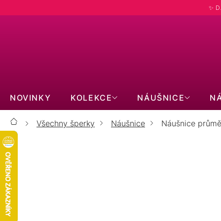
Přejít
✨ D
na
obsah
NOVINKY
KOLEKCE
NÁUŠNICE
N
Všechny šperky
Náušnice
Náušnice průmě
Domů
STŘÍBRO
ZLATO
PERLY
ZIRKONY
PRECIOSA
BRILIANTY