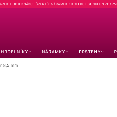
ÁREK K OBJEDNÁVCE ŠPERKŮ: NÁRAMEK Z KOLEKCE SUN&FUN ZDARM
Hledat
ÁHRDELNÍKY
NÁRAMKY
PRSTENY
r 8,5 mm
NÁUŠNICE PRŮMĚR 8,5 MM
CHIRURGICKÁ OCEL
POZLACENÉ
BIŽ
BEZ KAMÍNKŮ
OPÁLY
PRA
KRUHY
PECKY
VIS