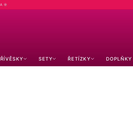
A 🌞
PŘÍVĚSKY
SETY
ŘETÍZKY
DOPLŇKY
UTERIE
SWAROVSKI
VÉ KAMENY
MOISSANITY
ACÍ
JEDNOKUSOVÉ