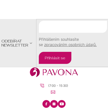
Z
Á
P
A
T
Í
Přihlášením souhlasíte
ODEBÍRAT
se
zpracováním osobních údajů.
NEWSLETTER
Přihlásit se
(7:00 - 15:30)