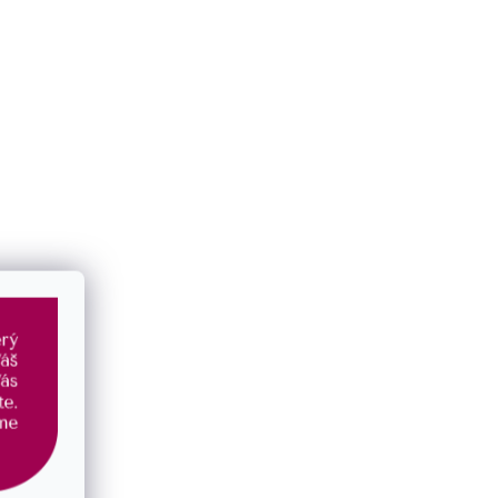
Kategorie
:
Náramky
EAN
:
8590962431681
Materiál
:
prémiová chirurgická ocel
Typ šperku
:
náramek
Tvar
:
kulaté
Barva
:
černá
,
hnědá
,
oranžová
Barva kovu
:
zlatá
Délka cm
:
17
Druh kamene
:
achát
,
jaspis