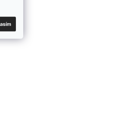
EAN
:
8590962431681
lasím
Barva kamene
:
oranžový achát, černý achát, jaspis