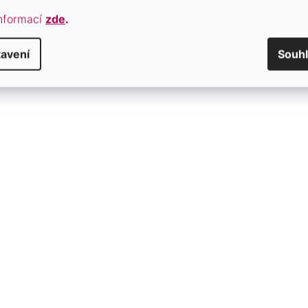
nformací
zde
.
avení
Souh