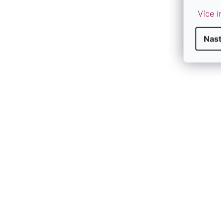
Více i
Nast
High-contrast mode
DALŠÍ PODOBNÉ ŠPERKY