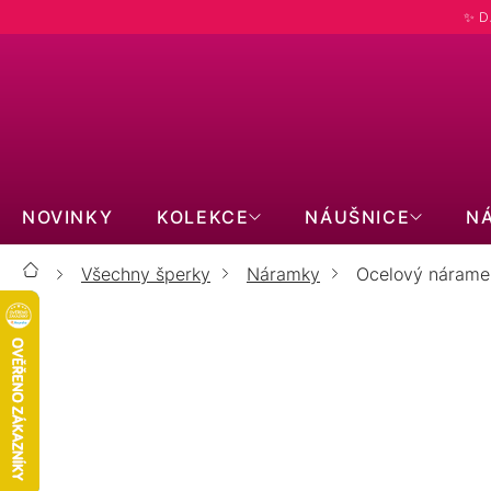
Přejít
✨ D
na
obsah
NOVINKY
KOLEKCE
NÁUŠNICE
N
Všechny šperky
Náramky
Ocelový náramek
Domů
Ocelový náramek s minerálními