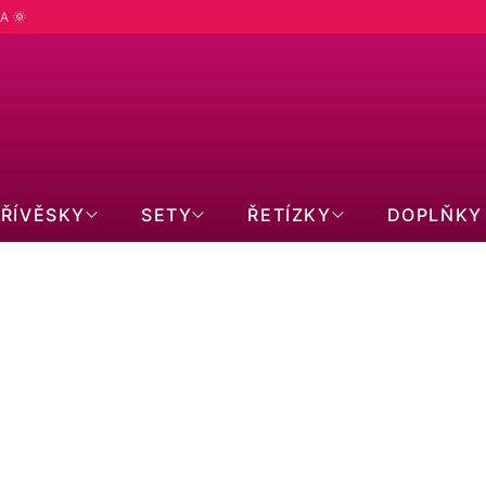
A 🌞
PŘÍVĚSKY
SETY
ŘETÍZKY
DOPLŇKY
do:
11.8.2026
ručení