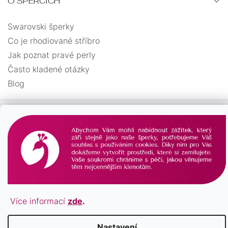
O ŠPERCÍCH
Swarovski šperky
Co je rhodiované stříbro
Jak poznat pravé perly
Často kladené otázky
Blog
Více informací
zde
.
Vytvořil Shoptet
Copyright 2026
PAVONA
. Všechna práva vyhrazena.
Nastavení