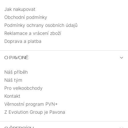
MUŽE
Jak nakupovat
PRO
Obchodní podmínky
MUŽE
Podmínky ochrany osobních údajů
PRO
Reklamace a vrácení zboží
DĚTI
Doprava a platba
DÁRKOVÉ
BALÍČKY
O PAVONĚ
PÁROVÉ
Náš příběh
Náš tým
Pro velkoobchody
DÁRKOVÉ
Kontakt
BALÍČKY
Věrnostní program PVN+
Z Evolution Group je Pavona