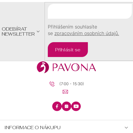
A
SRDCE
DĚTI
T
Í
ČTYŘLÍSTEK
Přihlášením souhlasíte
ODEBÍRAT
PRO
se
zpracováním osobních údajů.
NEWSLETTER
NEKONEČNO
MUŽE
Přihlásit se
NEKONEČNO
ČTYŘLÍSTEK
MINIMALISTICKÉ
(7:00 - 15:30)
KŘÍŽEK
PRO
DĚTI
INFORMACE O NÁKUPU
PRO