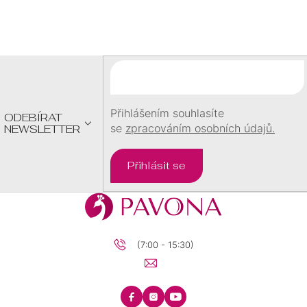
Z
Á
P
A
T
Í
Přihlášením souhlasíte
ODEBÍRAT
se
zpracováním osobních údajů.
NEWSLETTER
Přihlásit se
(7:00 - 15:30)