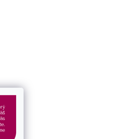
Doplňkové parametry
Kategorie
:
Soupravy
EAN
:
8590962395112
Materiál
:
stříbro 925/1000
Typ náušnice
:
pecky
Typ šperku
:
souprava
Zapínání
:
puzeta
Tvar
:
kytička