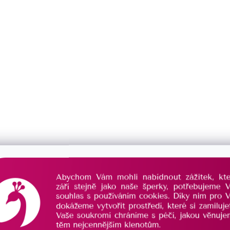
Popis
Podobné (2)
Hodnocení
Diskuze
s přívěskem
ve tvaru kytiček. Šperky jsou vyrobeny
avou rhodiem. Rhodium chrání šperk proti zčernání,
ny modrými Swarovski krystaly. Náušnice mají
davek niklu
, mohou je bez obav nosit i alergici.
 vyrobily naše šikovné šperkařky v provozovně v
ečetí kvality
, kterou šperk obsahuje. O pravosti
vosti
, který je k výrobku přiložen.
tičky.
 NÁUŠNICE, ŘETÍZEK A PŘÍVĚSEK MODRÁ