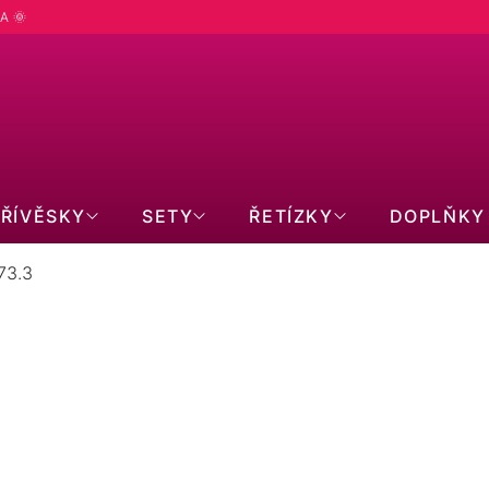
A 🌞
PŘÍVĚSKY
SETY
ŘETÍZKY
DOPLŇKY
73.3
modrá kytička 39173.3
do:
11.8.2026
ručení