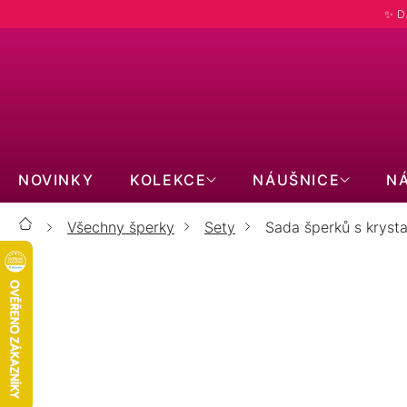
Přejít
✨ D
na
obsah
NOVINKY
KOLEKCE
NÁUŠNICE
N
Všechny šperky
Sety
Sada šperků s krysta
Domů
Sada šperků s krystaly Swarovs