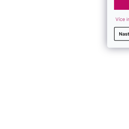
šperky jsou zdobeny Swarovski krystaly
krystaly jsou v modré barvě
šířka náušnice 1,2 cm
Více i
zapínání náušnic na puzetu
délka přívěsku 2 cm
Nast
rhodiované stříbro ryzosti 925/1000
rhodium ochrání šperk proti zčernání a zažloutnutí
sada šperků neobsahuje nikl
šperky jsou vhodné i pro alergiky
šperk vám dodáme v krabičce a dárkové taštičce