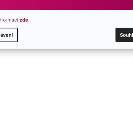
nformací
zde
.
avení
Souh