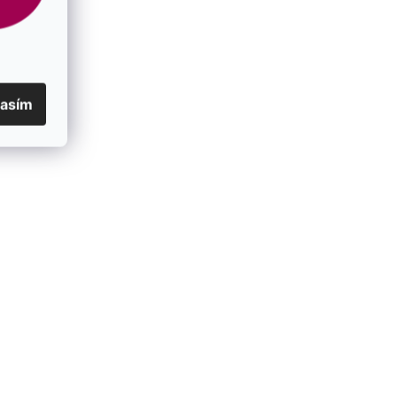
Barva
:
modrá
Barva kovu
:
stříbrná
lasím
Barva krystalu
:
light saphire
Délka cm
:
45
Délka mm
:
12
EAN
:
8590962395112
Povrchová úprava
:
rhodiované stříbro
Váha stříbra (g)
:
5