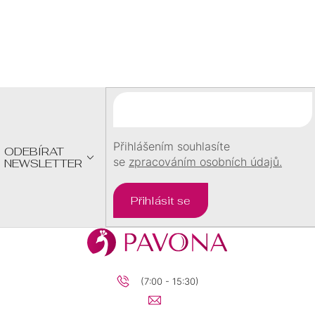
Z
Á
P
A
T
Í
Přihlášením souhlasíte
ODEBÍRAT
se
zpracováním osobních údajů.
NEWSLETTER
Přihlásit se
(7:00 - 15:30)