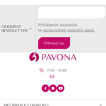
A
T
Í
Přihlášením souhlasíte
ODEBÍRAT
se
zpracováním osobních údajů.
NEWSLETTER
Přihlásit se
(7:00 - 15:30)
INFORMACE O NÁKUPU